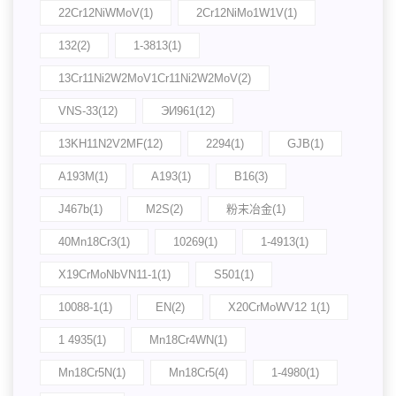
22Cr12NiWMoV(1)
2Cr12NiMo1W1V(1)
132(2)
1-3813(1)
13Cr11Ni2W2MoV1Cr11Ni2W2MoV(2)
VNS-33(12)
ЭИ961(12)
13KH11N2V2MF(12)
2294(1)
GJB(1)
A193M(1)
A193(1)
B16(3)
J467b(1)
M2S(2)
粉末冶金(1)
40Mn18Cr3(1)
10269(1)
1-4913(1)
X19CrMoNbVN11-1(1)
S501(1)
10088-1(1)
EN(2)
X20CrMoWV12 1(1)
1 4935(1)
Mn18Cr4WN(1)
Mn18Cr5N(1)
Mn18Cr5(4)
1-4980(1)