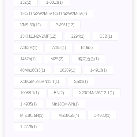
132(2)
1-3813(1)
13Cr11Ni2W2MoV1Cr11Ni2W2MoV(2)
VNS-33(12)
ЭИ961(12)
13KH11N2V2MF(12)
2294(1)
GJB(1)
A193M(1)
A193(1)
B16(3)
J467b(1)
M2S(2)
粉末冶金(1)
40Mn18Cr3(1)
10269(1)
1-4913(1)
X19CrMoNbVN11-1(1)
S501(1)
10088-1(1)
EN(2)
X20CrMoWV12 1(1)
1 4935(1)
Mn18Cr4WN(1)
Mn18Cr5N(1)
Mn18Cr5(4)
1-4980(1)
1-2779(1)