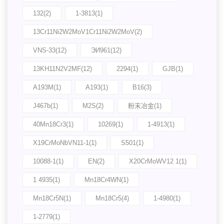
132(2)
1-3813(1)
13Cr11Ni2W2MoV1Cr11Ni2W2MoV(2)
VNS-33(12)
ЭИ961(12)
13KH11N2V2MF(12)
2294(1)
GJB(1)
A193M(1)
A193(1)
B16(3)
J467b(1)
M2S(2)
粉末冶金(1)
40Mn18Cr3(1)
10269(1)
1-4913(1)
X19CrMoNbVN11-1(1)
S501(1)
10088-1(1)
EN(2)
X20CrMoWV12 1(1)
1 4935(1)
Mn18Cr4WN(1)
Mn18Cr5N(1)
Mn18Cr5(4)
1-4980(1)
1-2779(1)